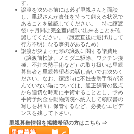
す。
譲渡を決める前には必ず里親さんと面談
し、里親さんが責任を持って飼える状況で
あることを確認してください。 特に譲渡
後1ヶ月間は完全室内飼い出来ることを確
認してください。（譲渡直後に逃げ出して
行方不明になる事例があるため）
譲渡が決まった際の譲渡に関する諸費用
（譲渡前検診、ノミダニ駆除、ワクチン接
種、不妊去勢手術など）の取り扱いは里親
募集者と里親希望者の話し合いでお決めく
ださい。なお、譲渡時に不妊去勢手術が済
んでいない猫については、適正飼養の観点
から適切な時期に手術することとし、予め
手術予約金を動物病院へ納入して領収書の
写しを相互に保管するなど、必要なエビデ
ンスを残して下さい。
里親募集情報を掲載希望の方はこちら ⇒