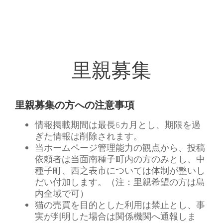
コ
ン
テ
ン
ツ
へ
里親募集
ス
キ
ッ
里親募集の方への注意事項
プ
情報掲載期間は最長6カ月とし、期限を過
ぎた情報は削除されます。
当ホームページ管理能力の観点から、投稿
依頼者は当面南種子町内の方のみとし、中
種子町、西之表市については体制が整いし
だい付加します。（注：里親希望の方は島
内全域で可）
猫の売買を目的とした利用は禁止とし、事
実が判明した場合は関係機関へ通報しま